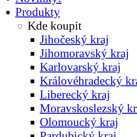
654AE
Produkty
L
Kde koupit
Jihočeský kraj
5
Jihomoravský kraj
pack
Karlovarský kraj
Královéhradecký kr
W
Liberecký kraj
Moravskoslezský kr
1
Olomoucký kraj
Pardubický kraj