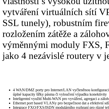
vlastností s vysokou užitn
vytváření virtuálních sítí 
SSL tunely), robustním fire
rozložením zátěže a záloho
výměnnými moduly FXS, FX
jako 4 nezávislé routery v 
4 WAN/DMZ porty pro Internet/LAN vyčleněnou konfiguraci za
úplné kapacity šířky pásma či vyloučení výpadku konektivity
Inteligentní využití Multi-WAN pro vyvážení, agregaci a zálo
Ethernet port based VLANy pro bezpečnost dat a efektivní sdí
Integrace FXO/FXS/ISDN modulárního rozhraní pro různé tele