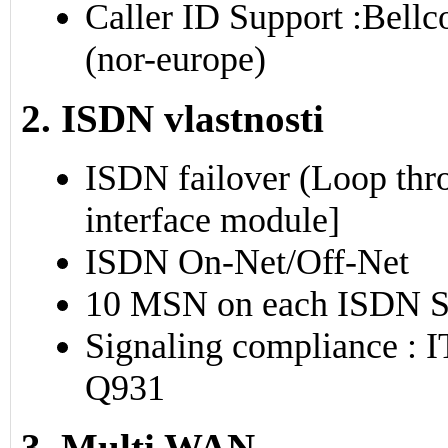
Caller ID Support :Bell
(nor-europe)
2. ISDN vlastnosti
ISDN failover (Loop thr
interface module]
ISDN On-Net/Off-Net
10 MSN on each ISDN S0 
Signaling compliance : 
Q931
3. Multi WAN