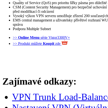
Quality of Service (QoS) pro prioritu šířky pásma pro důležité
CSM (Content Security Management) pro bezpečné uchování v
před modifikací či odcizení
Vysoký výkon VPN serveru umožňuje zřízení 200 současnýc
EMS central management a uživatelsky přívětivé rozhraní W
správu
Podpora Multiple Subnet
>>
Online Menu
série Vigor3300V+
>> Produkt můžete
Koupit
zde
Zajímavé odkazy:
VPN Trunk Load-Balance
Nastavení VPN (Virtuální 