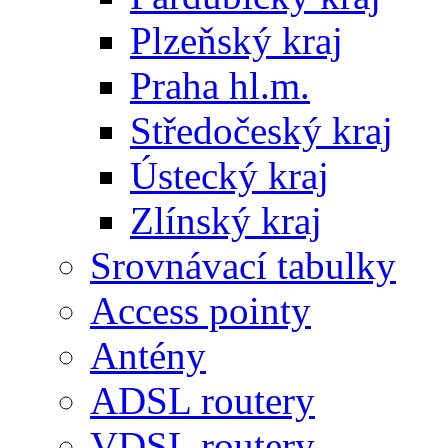
W
Plzeňský kraj
Praha hl.m.
Středočeský kraj
Ústecký kraj
Zlínský kraj
Srovnávací tabulky
Access pointy
Antény
ADSL routery
VDSL routery