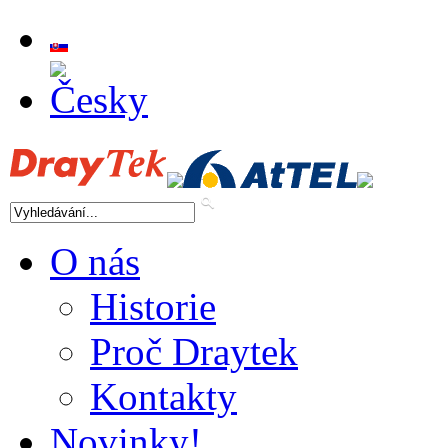
1EE
O nás
ck
Historie
Proč Draytek
332EE
Kontakty
ck
Novinky!