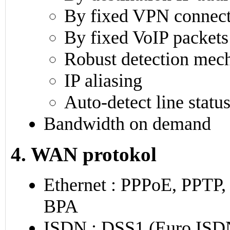
By fixed VPN connect
By fixed VoIP packets
Robust detection mec
IP aliasing
Auto-detect line statu
Bandwidth on demand
4. WAN protokol
Ethernet : PPPoE, PPTP, 
BPA
ISDN : DSS1 (Euro ISD