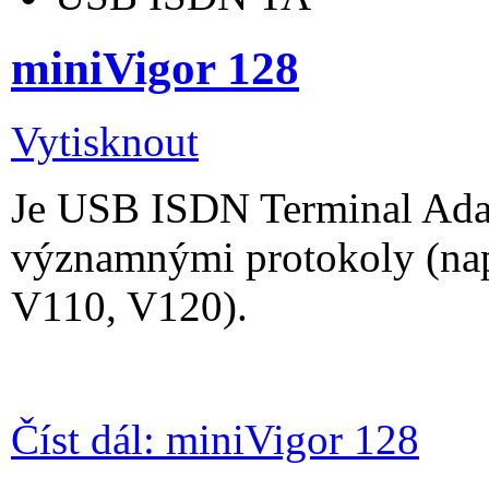
miniVigor 128
Vytisknout
Je USB ISDN Terminal Adap
významnými protokoly (na
V110, V120).
Číst dál: miniVigor 128