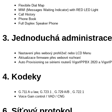
Flexibile Dial Map
MWI (Messages Waiting Indicator) with RED LED Light
Call History
Phone Book
Full Duplex Speaker Phone
3. Jednoduchá administrace
Nastavení přes webový prohlížeč nebo LCD Menu
Aktualizace firmware přes webové rozhraní
Auto Provisioning se sériemi routerů VigorIPPBX 2820 a Vigor
4. Kodeky
G.711 A u law, G.723.1 , G.729 A/B , G.722.1
Voice Gain control / VAD / CNG
6. Síťový protokol