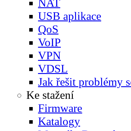
NAT
USB aplikace
QoS
VoIP
VPN
VDSL
Jak řešit problémy s
Ke stažení
Firmware
Katalogy