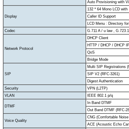
Auto Provisioning with 
132 * 64 Mono LCD with 
Display
Caller ID Support
LCD Menu : Directory fo
Codec
G.711 A / u law , G.723.
DHCP Client
HTTP / DHCP / DHCP IP
Network Protocol
QoS
Bridge Mode
Multi SIP Registrations (
SIP
SIP V2 (RFC-3261)
Digest Authentication
Security
VPN (L2TP)
VLAN
IEEE 802.1 p/q
In Band DTMF
DTMF
Out Band DTMF (RFC-28
CNG (Comfortable Noise 
Voice Quality
ACE (Acoustic Echo Canc