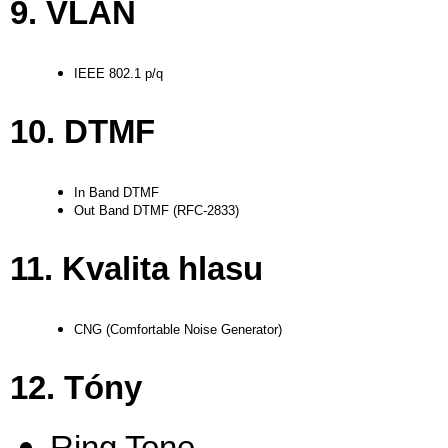
9. VLAN
IEEE 802.1 p/q
10. DTMF
In Band DTMF
Out Band DTMF (RFC-2833)
11. Kvalita hlasu
CNG (Comfortable Noise Generator)
12. Tóny
Ring Tone